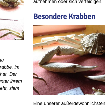
aufnehmen oder sich verteidigen.
Besondere Krabben
au
Krabbe,
im
hat. Der
unter ihrem
eht, sieht
Eine unserer außergewöhnlichsten