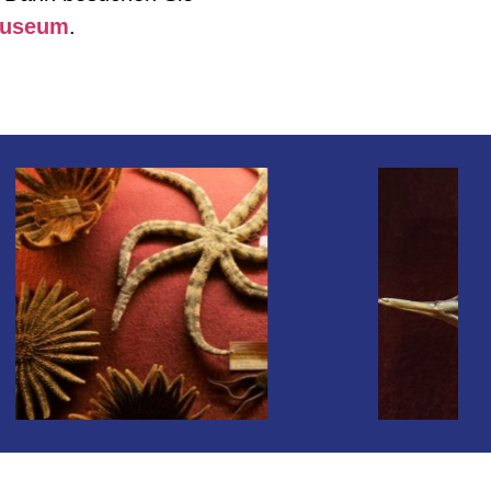
museum
.